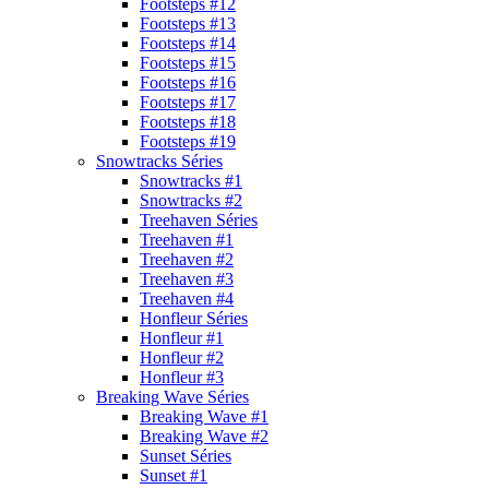
Footsteps #12
Footsteps #13
Footsteps #14
Footsteps #15
Footsteps #16
Footsteps #17
Footsteps #18
Footsteps #19
Snowtracks Séries
Snowtracks #1
Snowtracks #2
Treehaven Séries
Treehaven #1
Treehaven #2
Treehaven #3
Treehaven #4
Honfleur Séries
Honfleur #1
Honfleur #2
Honfleur #3
Breaking Wave Séries
Breaking Wave #1
Breaking Wave #2
Sunset Séries
Sunset #1