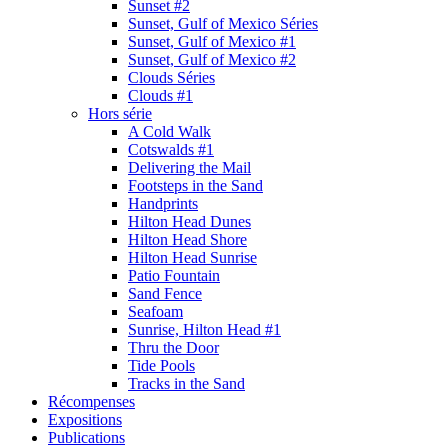
Sunset #2
Sunset, Gulf of Mexico Séries
Sunset, Gulf of Mexico #1
Sunset, Gulf of Mexico #2
Clouds Séries
Clouds #1
Hors série
A Cold Walk
Cotswalds #1
Delivering the Mail
Footsteps in the Sand
Handprints
Hilton Head Dunes
Hilton Head Shore
Hilton Head Sunrise
Patio Fountain
Sand Fence
Seafoam
Sunrise, Hilton Head #1
Thru the Door
Tide Pools
Tracks in the Sand
Récompenses
Expositions
Publications