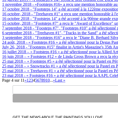
1 novembre 2018 - «Footsteps #16» a reçu une mention honorable au c
17 octobre 2018 - "Footsteps 14" a été accepté à la 122ème expositio
16 octobre, 2018 - "Treehaven #1" a reçu une mention honorable à l'e
16 octobre 2018 - "Footsteps 14" a été accepté à la 90ème grande exp
15 octobre, 2018 - "Footsteps #7" a reçu le "Award of Excellence" un 
7 septembre 2018 - "Foosteps #7", "Footsteps #10" a été sélectionné 
6 septembre 2018 - "Treehaven #1", "Tracks in the Sand" a été sélect
3 septembre 2018 - "Footsteps #16" a reçu le "Diane B. Berhard Silve
24 août, 2018 - « Footsteps #16 » a été sélectionné pour la Degas Pas
July 26, 2018 - "Footsteps #15" finalist in Artist's Magazine's 35th 
16 juillet 2018 – « Footsteps #16 » a été sélectionné pour la Allied 
16 juin 2018 – « Footsteps #12 » de Linda Gross Brown a reçu la réc
25 mai 2018 – « Footsteps #5 » a été sélectionné pour la Pastel en Pé
25 mai 2018 – « Snowtracks #1 » a été sélectionné pour la Pastel en 
25 mai 2018 – « Treehaven #1 » a été sélectionné pour la Pastel en P
23 mai 2018 - « Footsteps #16 » a été sélectionné pour la AAPL Celeb
Page 4 sur 11
«
1
2
3
4
5
6
7
8
9
10
...
»
Last »
GET THE NEWS ABOUT THE PAINTINGS YOU LOVE