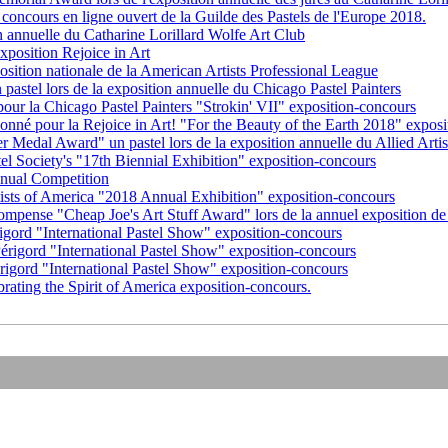
oncours en ligne ouvert de la Guilde des Pastels de l'Europe 2018.
n annuelle du Catharine Lorillard Wolfe Art Club
xposition Rejoice in Art
osition nationale de la American Artists Professional League
pastel lors de la exposition annuelle du Chicago Pastel Painters
pour la Chicago Pastel Painters "Strokin' VII" exposition-concours
ionné pour la Rejoice in Art! "For the Beauty of the Earth 2018" expos
r Medal Award" un pastel lors de la exposition annuelle du Allied Artis
tel Society's "17th Biennial Exhibition" exposition-concours
Annual Competition
Artists of America "2018 Annual Exhibition" exposition-concours
ompense "Cheap Joe's Art Stuff Award" lors de la annuel exposition de
rigord "International Pastel Show" exposition-concours
Périgord "International Pastel Show" exposition-concours
érigord "International Pastel Show" exposition-concours
rating the Spirit of America exposition-concours.