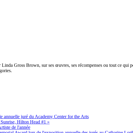
 Linda Gross Brown, sur ses œuvres, ses récompenses ou tout ce qui pourra
gories.
ale annuelle juré du Academy Center for the Arts
 Sunrise, Hilton Head #1 »
tiste de l'année
morial Award lors de l'exposition annuelle des jurés au Catharine Lori