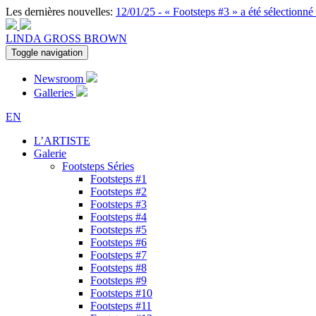
Les dernières nouvelles:
12/01/25 - « Footsteps #3 » a été sélectionn
LINDA GROSS BROWN
Toggle navigation
Newsroom
Galleries
EN
L’ARTISTE
Galerie
Footsteps Séries
Footsteps #1
Footsteps #2
Footsteps #3
Footsteps #4
Footsteps #5
Footsteps #6
Footsteps #7
Footsteps #8
Footsteps #9
Footsteps #10
Footsteps #11