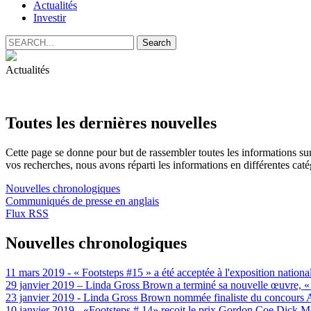
Actualités
Investir
Actualités
Toutes les dernières nouvelles
Cette page se donne pour but de rassembler toutes les informations sur
vos recherches, nous avons réparti les informations en différentes caté
Nouvelles chronologiques
Communiqués de presse en anglais
Flux RSS
Nouvelles chronologiques
11 mars 2019 - « Footsteps #15 » a été acceptée à l'exposition nation
29 janvier 2019 – Linda Gross Brown a terminé sa nouvelle œuvre, «
23 janvier 2019 - Linda Gross Brown nommée finaliste du concours Ar
10 janvier 2019 - «Footsteps # 14» reçoit le prix Gordon Coe Dick Me