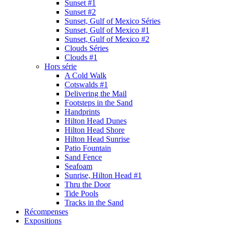
Sunset #1
Sunset #2
Sunset, Gulf of Mexico Séries
Sunset, Gulf of Mexico #1
Sunset, Gulf of Mexico #2
Clouds Séries
Clouds #1
Hors série
A Cold Walk
Cotswalds #1
Delivering the Mail
Footsteps in the Sand
Handprints
Hilton Head Dunes
Hilton Head Shore
Hilton Head Sunrise
Patio Fountain
Sand Fence
Seafoam
Sunrise, Hilton Head #1
Thru the Door
Tide Pools
Tracks in the Sand
Récompenses
Expositions