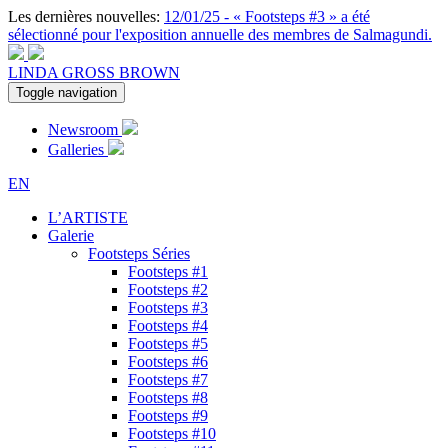
Les dernières nouvelles:
12/01/25 - « Footsteps #3 » a été
sélectionné pour l'exposition annuelle des membres de Salmagundi.
LINDA GROSS BROWN
Toggle navigation
Newsroom
Galleries
EN
L’ARTISTE
Galerie
Footsteps Séries
Footsteps #1
Footsteps #2
Footsteps #3
Footsteps #4
Footsteps #5
Footsteps #6
Footsteps #7
Footsteps #8
Footsteps #9
Footsteps #10